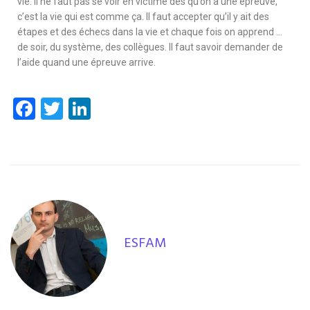
vie. Il ne faut pas se voir en victime dès qu’on a une épreuve,
c’est la vie qui est comme ça. Il faut accepter qu’il y ait des
étapes et des échecs dans la vie et chaque fois on apprend …
de soir, du système, des collègues. Il faut savoir demander de
l’aide quand une épreuve arrive.
F
T
Li
ac
wi
n
e
tt
k
b
er
e
o
dI
o
n
k
ESFAM