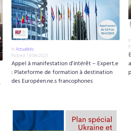
I
P
In
Actualités
Posted
13/04/2023
a
Appel à manifestation d’intérêt – Expert.e
p
: Plateforme de formation à destination
des Européen.ne.s francophones
é