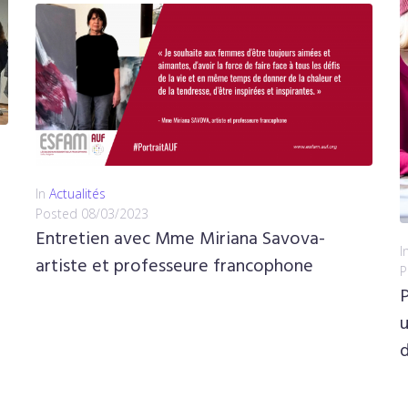
In
Actualités
Posted
08/03/2023
Entretien avec Mme Miriana Savova-
I
artiste et professeure francophone
P
P
u
d