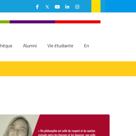
thèque
Alumni
Vie étudiante
En