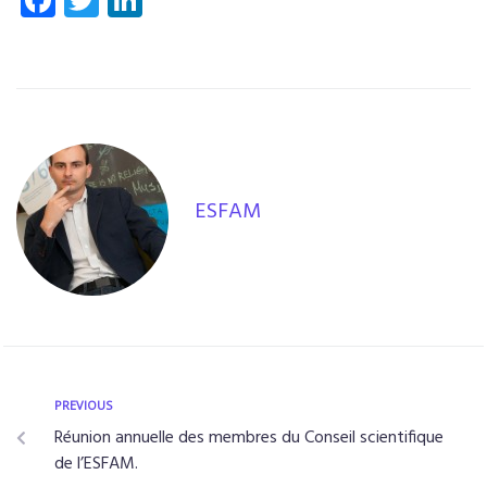
ac
wi
n
e
tt
k
b
er
e
o
dI
o
n
k
ESFAM
PREVIOUS
Réunion annuelle des membres du Conseil scientifique
de l’ESFAM.