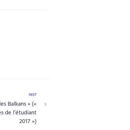
NEXT
s Balkans » («
s de l’étudiant
2017 »)