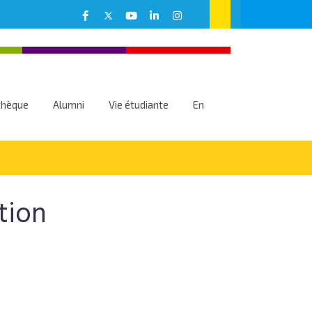
thèque
Alumni
Vie étudiante
En
tion