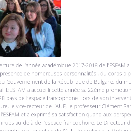
erture de l’année académique 2017-2018 de l’ESFAM a e
 présence de nombreuses personnalités , du corps dipl
du Gouvernement de la République de Bulgarie, du mon
al. L’ESFAM a accueilli cette année sa 22ème promotio
 28 pays de l’espace francophone. Lors de son intervent
re, le vice-recteur de l’AUF, le professeur Clément Ram
 l’ESFAM et a exprimé sa satisfaction quand aux perspec
nues au-delà de l’espace francophone. Le Directeur de
pe centrale et orientale de l’AUF, le professeur Moham