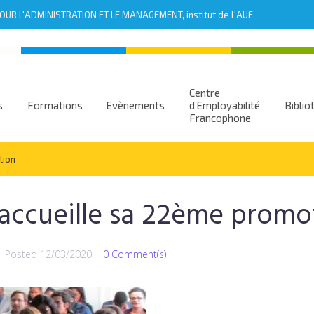
UR L'ADMINISTRATION ET LE MANAGEMENT, institut de l'AUF
Centre
s
Formations
Evènements
d’Employabilité
Biblio
Francophone
tion
accueille sa 22ème promo
Posted
12/03/2020
0 Comment(s)