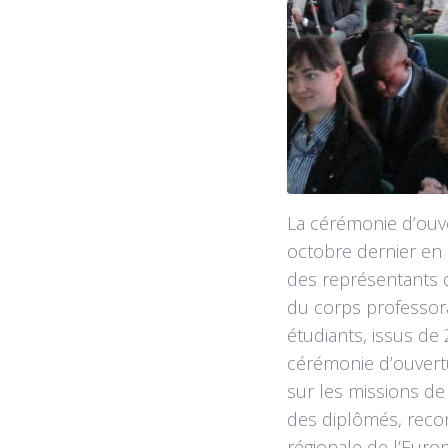
La cérémonie d’ouv
octobre dernier en
des représentants 
du corps professor
étudiants, issus de
cérémonie d’ouvertu
sur les missions de
des diplômés, recon
régionale de l’Euro