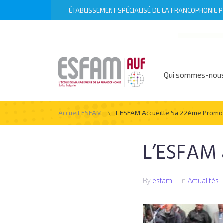
ÉTABLISSEMENT SPÉCIALISÉ DE LA FRANCOPHONIE PO
Qui sommes-nou
\
Accueil ESFAM
L’ESFAM Accueille Sa 22ème Promo
L’ESFAM 
By
esfam
In
Actualités