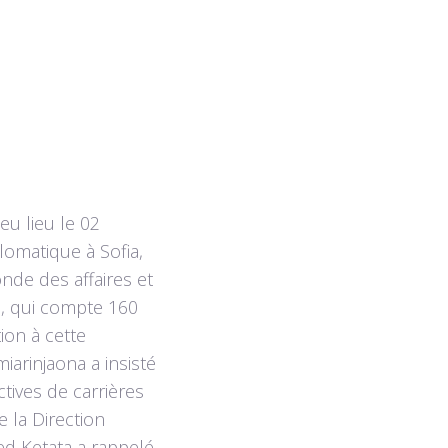
u lieu le 02
omatique à Sofia,
de des affaires et
n, qui compte 160
ion à cette
iarinjaona a insisté
tives de carrières
 la Direction
ed Ketata a rappelé