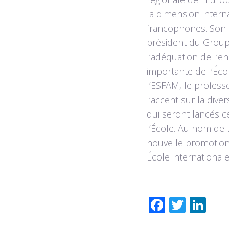
la dimension intern
francophones. Son 
président du Group
l’adéquation de l’
importante de l’Éco
l’ESFAM, le professe
l’accent sur la dive
qui seront lancés ce
l’École. Au nom de t
nouvelle promotion,
École international
F
T
Li
ac
wi
n