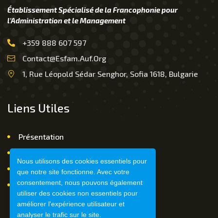
Établissement Spécialisé de la Francophonie pour
l’Administration et le Management
+359 888 607 597
Contact@esfam.auf.org
1, Rue Léopold Sédar Senghor, Sofia 1618, Bulgarie
Liens Utiles
Présentation
Nous Contacter
Nous utilisons des cookies essentiels pour
FAQ
que notre site fonctionne. Avec votre
consentement, nous pouvons également
Mentions légales
utiliser des cookies non essentiels pour
améliorer l'expérience utilisateur et
analyser le trafic sur le site.