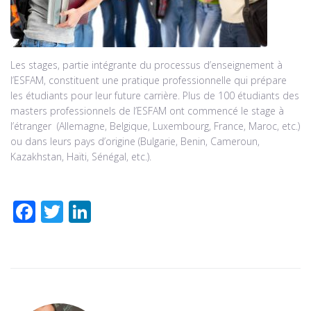
Les stages, partie intégrante du processus d’enseignement à
l’ESFAM, constituent une pratique professionnelle qui prépare
les étudiants pour leur future carrière. Plus de 100 étudiants des
masters professionnels de l’ESFAM ont commencé le stage à
l’étranger (Allemagne, Belgique, Luxembourg, France, Maroc, etc.)
ou dans leurs pays d’origine (Bulgarie, Benin, Cameroun,
Kazakhstan, Haïti, Sénégal, etc.).
F
T
Li
ac
wi
n
e
tt
k
b
er
e
o
dI