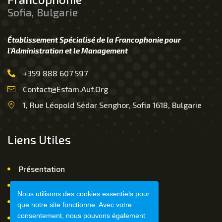
Sofia, Bulgarie
Établissement Spécialisé de la Francophonie pour
l’Administration et le Management
+359 888 607 597
Contact@esfam.auf.org
1, Rue Léopold Sédar Senghor, Sofia 1618, Bulgarie
Liens Utiles
Présentation
Nous Contacter
Nous utilisons des cookies essentiels pour
FAQ
que notre site fonctionne. Avec votre
consentement, nous pouvons également
Mentions légales