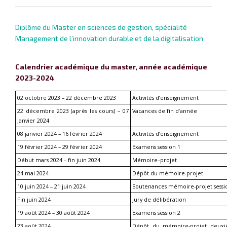
Diplôme du Master en sciences de gestion, spécialité
Management de l’innovation durable et de la digitalisation
Calendrier académique du master, année académique
2023-2024
0
2
 octobre 202
3
 – 
22
 décembre 202
3
Activités d’enseignement
2
2
 décembre 202
3
 (après les cours)
 – 0
7
Vacances de 
fin d’année
janvier 202
4
0
8
 janvier 202
4
 – 
16
février
 202
4
Activités d’enseignement
19
f
évrier 
202
4
 – 
29
février
 202
4
Examens 
session 1
Début mars
 202
4
 – 
fin
 juin
202
4
Mémoire
–
projet
24 mai 2024
Dépôt du mémoire-projet 
1
0
 juin 
202
4
 – 
2
1
 juin
 202
4
Soutenances
 mémoire-projet
 sessi
Fin 
juin 2024
Jury de délibération
19 ao
û
t 2024 – 30 ao
û
t 2024
Examens session 2
23 ao
û
t 2024  
Dépôt du mémoire-projet deuxi