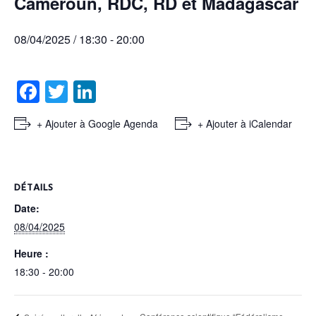
Cameroun, RDC, RD et Madagascar
08/04/2025 / 18:30
-
20:00
F
T
Li
a
wi
n
+ Ajouter à Google Agenda
+ Ajouter à iCalendar
c
tt
k
e
er
e
b
dI
DÉTAILS
o
n
Date:
o
08/04/2025
k
Heure :
18:30 - 20:00