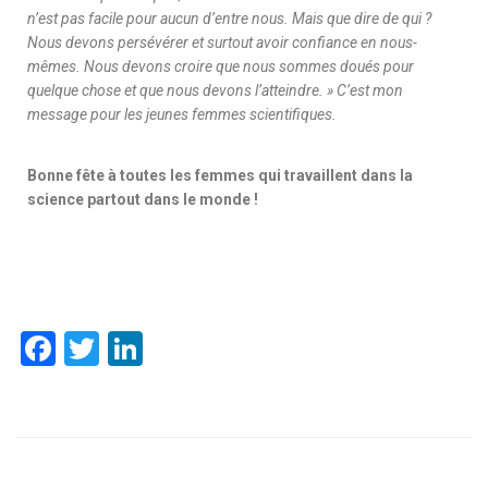
n’est pas facile pour aucun d’entre nous. Mais que dire de qui ?
Nous devons persévérer et surtout avoir confiance en nous-
mêmes. Nous devons croire que nous sommes doués pour
quelque chose et que nous devons l’atteindre. » C’est mon
message pour les jeunes femmes scientifiques.
Bonne fête à toutes les femmes qui travaillent dans la
science partout dans le monde !
F
T
Li
ac
wi
n
e
tt
k
b
er
e
o
dI