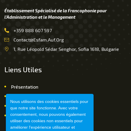
Établissement Spécialisé de la Francophonie pour
l’Administration et le Management
+359 888 607 597
Contact@esfam.auf.org
1, Rue Léopold Sédar Senghor, Sofia 1618, Bulgarie
Liens Utiles
Présentation
Nous Contacter
Nous utilisons des cookies essentiels pour
FAQ
que notre site fonctionne. Avec votre
consentement, nous pouvons également
Mentions légales
utiliser des cookies non essentiels pour
améliorer l'expérience utilisateur et